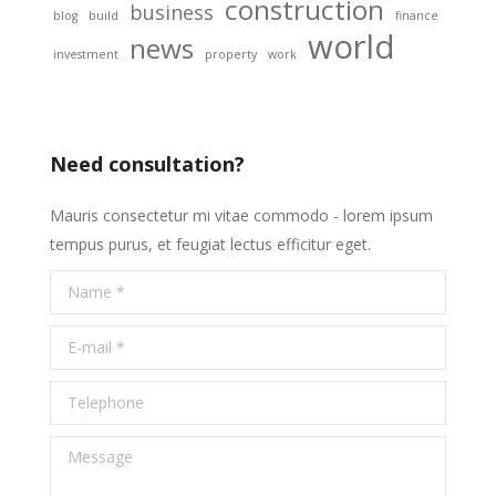
construction
business
blog
build
finance
world
news
investment
property
work
Need consultation?
Mauris consectetur mi vitae commodo - lorem ipsum
tempus purus, et feugiat lectus efficitur eget.
Name *
E-mail *
Telephone
Message