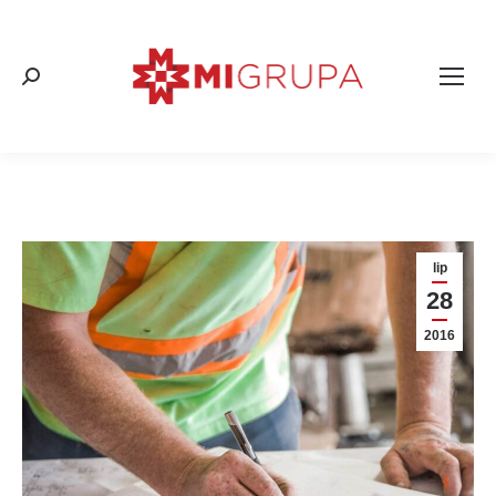
Search:
lip
28
2016