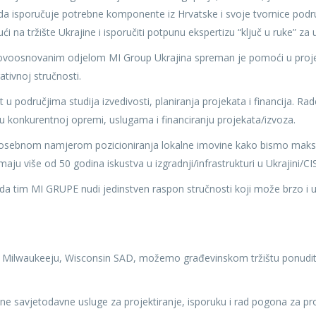
da isporučuje potrebne komponente iz Hrvatske i svoje tvornice podruž
 na tržište Ukrajine i isporučiti potpunu ekspertizu “ključ u ruke” za 
voosnovanim odjelom MI Group Ukrajina spreman je pomoći u projektir
ativnoj stručnosti.
 područjima studija izvedivosti, planiranja projekata i financija. Rad
 konkurentnoj opremi, uslugama i financiranju projekata/izvoza.
osebnom namjerom pozicioniranja lokalne imovine kako bismo maks
maju više od 50 godina iskustva u izgradnji/infrastrukturi u Ukrajini/CIS 
da tim MI GRUPE nudi jedinstven raspon stručnosti koji može brzo i u
 Milwaukeeju, Wisconsin SAD, možemo građevinskom tržištu ponuditi
e savjetodavne usluge za projektiranje, isporuku i rad pogona za pro