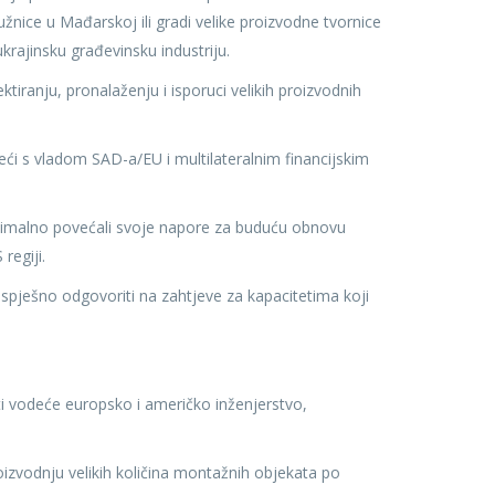
nice u Mađarskoj ili gradi velike proizvodne tvornice
ukrajinsku građevinsku industriju.
anju, pronalaženju i isporuci velikih proizvodnih
eći s vladom SAD-a/EU i multilateralnim financijskim
imalno povećali svoje napore za buduću obnovu
regiji.
spješno odgovoriti na zahtjeve za kapacitetima koji
 vodeće europsko i američko inženjerstvo,
izvodnju velikih količina montažnih objekata po