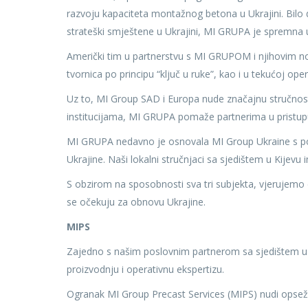
razvoju kapaciteta montažnog betona u Ukrajini. Bilo 
strateški smještene u Ukrajini, MI GRUPA je spremna ući
Američki tim u partnerstvu s MI GRUPOM i njihovim no
tvornica po principu “ključ u ruke”, kao i u tekućoj oper
Uz to, MI Group SAD i Europa nude značajnu stručnost u
institucijama, MI GRUPA pomaže partnerima u pristupu
MI GRUPA nedavno je osnovala MI Group Ukraine s p
Ukrajine. Naši lokalni stručnjaci sa sjedištem u Kijevu i
S obzirom na sposobnosti sva tri subjekta, vjerujemo 
se očekuju za obnovu Ukrajine.
MIPS
Zajedno s našim poslovnim partnerom sa sjedištem u
proizvodnju i operativnu ekspertizu.
Ogranak MI Group Precast Services (MIPS) nudi opsežn