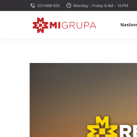
021/668-835
Monday – Friday 8 AM – 16 PM
Naslov