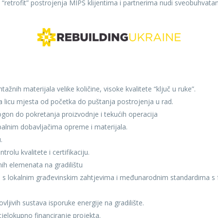
” do “retrofit” postrojenja MIPS klijentima i partnerima nudi sveobuhv
žnih materijala velike količine, visoke kvalitete “ključ u ruke”.
 licu mjesta od početka do puštanja postrojenja u rad.
gon do pokretanja proizvodnje i tekućih operacija
balnim dobavljačima opreme i materijala.
.
rolu kvalitete i certifikaciju.
ih elemenata na gradilištu
adu s lokalnim građevinskim zahtjevima i međunarodnim standardima 
ovljivih sustava isporuke energije na gradilište.
cjelokupno financiranje projekta.