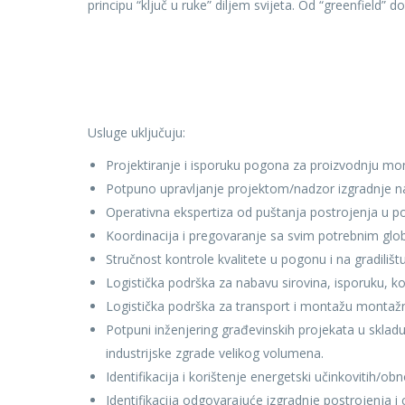
principu “ključ u ruke” diljem svijeta. Od “greenfield
Usluge uključuju:
Projektiranje i isporuku pogona za proizvodnju monta
Potpuno upravljanje projektom/nadzor izgradnje na
Operativna ekspertiza od puštanja postrojenja u po
Koordinacija i pregovaranje sa svim potrebnim glo
Stručnost kontrole kvalitete u pogonu i na gradilištu
Logistička podrška za nabavu sirovina, isporuku, kont
Logistička podrška za transport i montažu montažn
Potpuni inženjering građevinskih projekata u skl
industrijske zgrade velikog volumena.
Identifikacija i korištenje energetski učinkovitih/obn
Identifikacija odgovarajuće izgradnje postrojenja i 