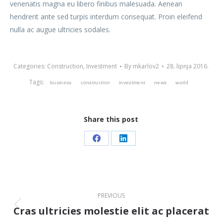
venenatis magna eu libero finibus malesuada. Aenean
hendrerit ante sed turpis interdum consequat. Proin eleifend
nulla ac augue ultricies sodales.
Categories:
Construction
,
Investment
By
mkarlov2
28. lipnja 2016.
Tags:
business
construction
investment
news
world
Share this post
Share
Share
on
on
Facebook
LinkedIn
Post
PREVIOUS
navigation
Cras ultricies molestie elit ac placerat
Previous