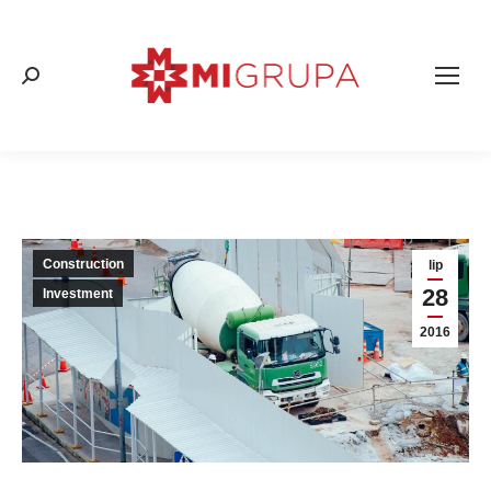
Search:
Construction
lip
28
Investment
2016