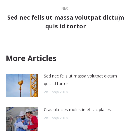
post:
NEXT
Sed nec felis ut massa volutpat dictum
Next
quis id tortor
post:
More Articles
Sed nec felis ut massa volutpat dictum
quis id tortor
28. lipnja 2016.
Cras ultricies molestie elit ac placerat
28. lipnja 2016.