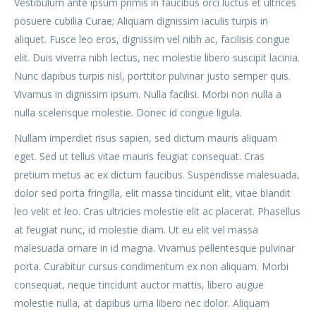
Vestibulum ante ipsum primis in faucibus orci luctus et ultrices
posuere cubilia Curae; Aliquam dignissim iaculis turpis in
aliquet. Fusce leo eros, dignissim vel nibh ac, facilisis congue
elit. Duis viverra nibh lectus, nec molestie libero suscipit lacinia.
Nunc dapibus turpis nisl, porttitor pulvinar justo semper quis.
Vivamus in dignissim ipsum. Nulla facilisi. Morbi non nulla a
nulla scelerisque molestie. Donec id congue ligula.
Nullam imperdiet risus sapien, sed dictum mauris aliquam
eget. Sed ut tellus vitae mauris feugiat consequat. Cras
pretium metus ac ex dictum faucibus. Suspendisse malesuada,
dolor sed porta fringilla, elit massa tincidunt elit, vitae blandit
leo velit et leo. Cras ultricies molestie elit ac placerat. Phasellus
at feugiat nunc, id molestie diam. Ut eu elit vel massa
malesuada ornare in id magna. Vivamus pellentesque pulvinar
porta. Curabitur cursus condimentum ex non aliquam. Morbi
consequat, neque tincidunt auctor mattis, libero augue
molestie nulla, at dapibus urna libero nec dolor. Aliquam