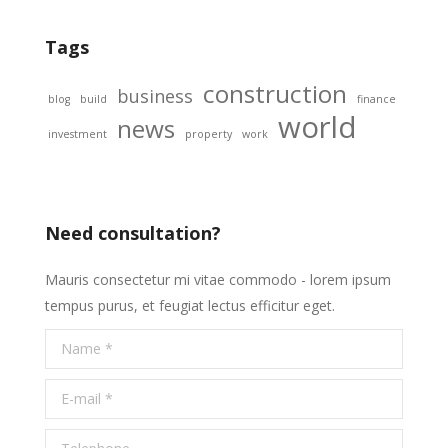
Tags
construction
business
blog
build
finance
world
news
investment
property
work
Need consultation?
Mauris consectetur mi vitae commodo - lorem ipsum
tempus purus, et feugiat lectus efficitur eget.
Name *
E-mail *
Telephone