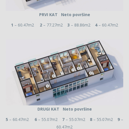
PRVI KAT Neto površine
1
– 60.47m2
2
– 77.27m2
3
– 88.86m2
4
– 60.47m2
DRUGI KAT Neto površine
5
– 60.47m2
6
– 55.07m2
7
– 55.07m2
8
– 55.07m2
9
–
60.47m2