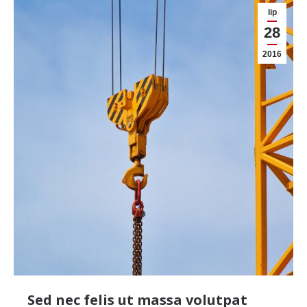
lip
28
2016
Sed nec felis ut massa volutpat