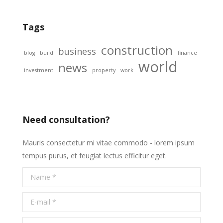
Tags
construction
business
blog
build
finance
world
news
investment
property
work
Need consultation?
Mauris consectetur mi vitae commodo - lorem ipsum
tempus purus, et feugiat lectus efficitur eget.
Name *
E-mail *