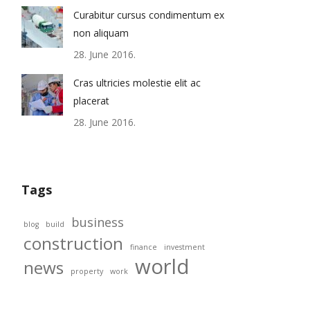
Curabitur cursus condimentum ex
non aliquam
28. June 2016.
Cras ultricies molestie elit ac
placerat
28. June 2016.
Tags
business
blog
build
construction
finance
investment
world
news
property
work