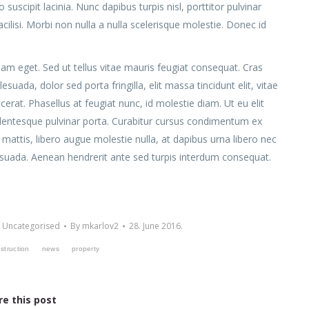
 suscipit lacinia. Nunc dapibus turpis nisl, porttitor pulvinar
cilisi. Morbi non nulla a nulla scelerisque molestie. Donec id
am eget. Sed ut tellus vitae mauris feugiat consequat. Cras
ada, dolor sed porta fringilla, elit massa tincidunt elit, vitae
placerat. Phasellus at feugiat nunc, id molestie diam. Ut eu elit
lentesque pulvinar porta. Curabitur cursus condimentum ex
attis, libero augue molestie nulla, at dapibus urna libero nec
esuada. Aenean hendrerit ante sed turpis interdum consequat.
,
Uncategorised
By
mkarlov2
28. June 2016.
struction
news
property
re this post