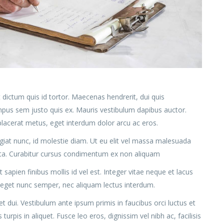
dictum quis id tortor. Maecenas hendrerit, dui quis
mpus sem justo quis ex. Mauris vestibulum dapibus auctor.
 placerat metus, eget interdum dolor arcu ac eros.
eugiat nunc, id molestie diam. Ut eu elit vel massa malesuada
rta. Curabitur cursus condimentum ex non aliquam
apien finibus mollis id vel est. Integer vitae neque et lacus
 eget nunc semper, nec aliquam lectus interdum.
uet dui. Vestibulum ante ipsum primis in faucibus orci luctus et
turpis in aliquet. Fusce leo eros, dignissim vel nibh ac, facilisis