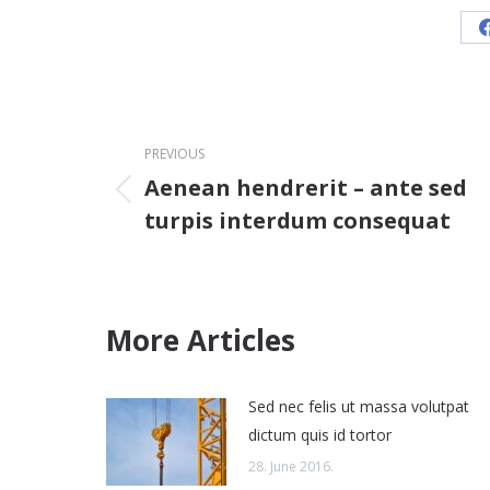
Post
PREVIOUS
navigation
Aenean hendrerit – ante sed
Previous
turpis interdum consequat
post:
More Articles
Sed nec felis ut massa volutpat
dictum quis id tortor
28. June 2016.