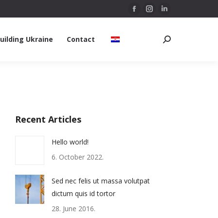
Facebook
Instagram
Linkedin
page
page
page
uilding Ukraine
Contact
opens
opens
opens
Search:
in
in
in
new
new
new
window
window
window
Recent Articles
Hello world!
6. October 2022.
Sed nec felis ut massa volutpat
dictum quis id tortor
28. June 2016.