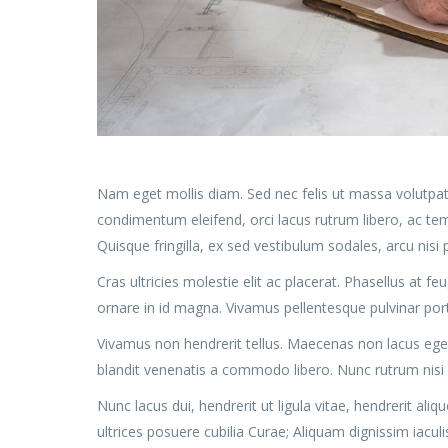
Nam eget mollis diam. Sed nec felis ut massa volutpat 
condimentum eleifend, orci lacus rutrum libero, ac te
Quisque fringilla, ex sed vestibulum sodales, arcu nisi
Cras ultricies molestie elit ac placerat. Phasellus at f
ornare in id magna. Vivamus pellentesque pulvinar po
Vivamus non hendrerit tellus. Maecenas non lacus eget s
blandit venenatis a commodo libero. Nunc rutrum nisi
Nunc lacus dui, hendrerit ut ligula vitae, hendrerit aliq
ultrices posuere cubilia Curae; Aliquam dignissim iaculis 