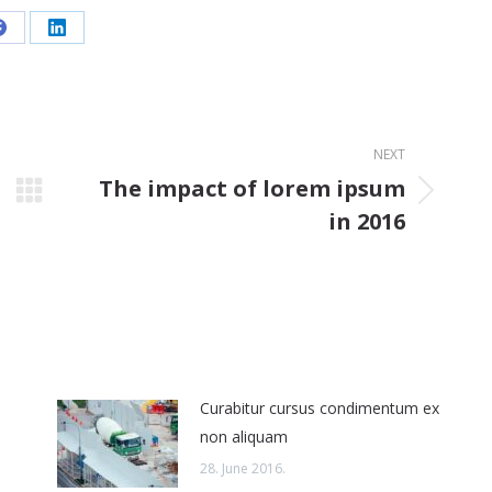
Share
Share
on
on
Facebook
LinkedIn
NEXT
The impact of lorem ipsum
Next
in 2016
post:
Curabitur cursus condimentum ex
non aliquam
28. June 2016.