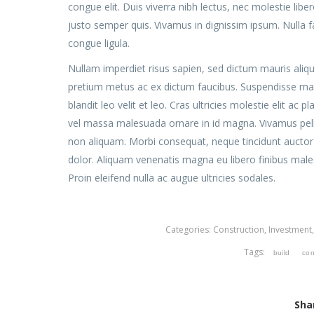
congue elit. Duis viverra nibh lectus, nec molestie libero
justo semper quis. Vivamus in dignissim ipsum. Nulla fa
congue ligula.
Nullam imperdiet risus sapien, sed dictum mauris aliqu
pretium metus ac ex dictum faucibus. Suspendisse malesu
blandit leo velit et leo. Cras ultricies molestie elit ac 
vel massa malesuada ornare in id magna. Vivamus pel
non aliquam. Morbi consequat, neque tincidunt auctor m
dolor. Aliquam venenatis magna eu libero finibus mal
Proin eleifend nulla ac augue ultricies sodales.
Categories:
Construction
,
Investment
Tags:
build
con
Sha